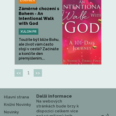
Záměrné chození s
Bohem - An
Intentional Walk
with God
XULON PR
Toužíte být blíže Bohu,
ale život vám často
stojí v cestě? Začínáte
a končíte den
přemýšlením,...
1
<<
>>
Další informace
Hlavní strana
Na webových
Knižní Novinky
stránkách bude brzy k
dispozici celkem více
Novinky