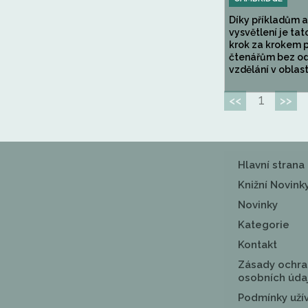
Díky příkladům 
vysvětlení je tat
krok za krokem p
čtenářům bez o
vzdělání v oblasti
1
<<
>>
Hlavní strana
Knižní Novink
Novinky
Kategorie
Kontakt
Zásady ochra
osobních úda
Podmínky uží