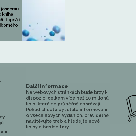
a jasnému
o kniha
řístupná i
dborného
...
y
Další informace
Na webových stránkách bude brzy k
dispozici celkem více než 10 milionů
knih, které se průběžně nahrávají.
Pokud chcete být stále informováni
o všech nových vydáních, pravidelně
ny
navštěvujte web a hledejte nové
jů
knihy a bestsellery.
vání