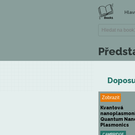
Hlav
Předsta
Doposu
Zobrazit
Kvantová
nanoplasmoni
Quantum Nan
Plasmonics
CAMBRIDGE