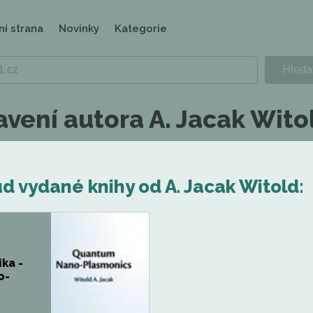
ní strana
Novinky
Kategorie
vení autora A. Jacak Wito
d vydané knihy od A. Jacak Witold:
ka -
o-