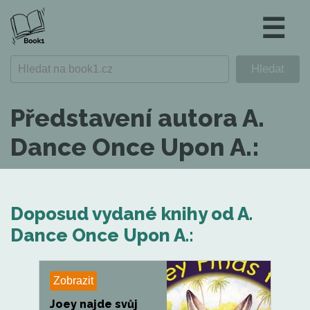
☰
Představení autora A.
Dance Once Upon A.:
Doposud vydané knihy od A.
Dance Once Upon A.:
Zobrazit
Joey najde svůj