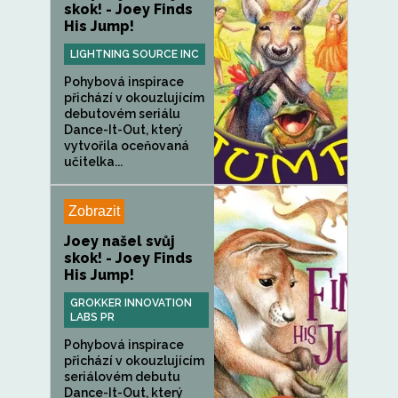
skok! - Joey Finds
His Jump!
LIGHTNING SOURCE INC
Pohybová inspirace
přichází v okouzlujícím
debutovém seriálu
Dance-It-Out, který
vytvořila oceňovaná
učitelka...
Zobrazit
Joey našel svůj
skok! - Joey Finds
His Jump!
GROKKER INNOVATION
LABS PR
Pohybová inspirace
přichází v okouzlujícím
seriálovém debutu
Dance-It-Out, který