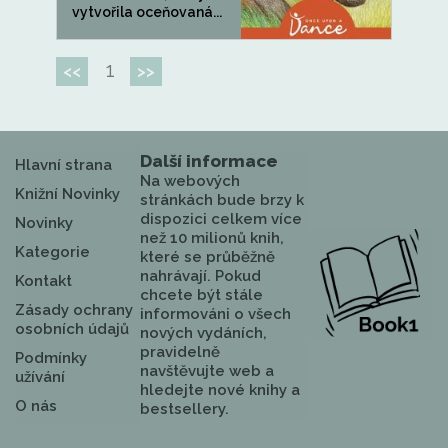
vytvořila oceňovaná...
1
<<
>>
Další informace
Hlavní strana
Na webových
Knižní Novinky
stránkách bude brzy k
dispozici celkem více
Novinky
než 10 milionů knih,
Kategorie
které se průběžně
nahrávají. Pokud
Kontakt
chcete být stále
Zásady ochrany
informováni o všech
osobních údajů
nových vydáních,
pravidelně
Podmínky
navštěvujte web a
užívání
hledejte nové knihy a
O nás
bestsellery.