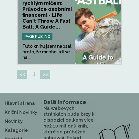
rychlým míčem:
Průvodce osobními
financemi - Life
Can't Throw A Fast
Ball: A Guide...
PAGE PUB INC
Tuto knihu jsem napsal
proto, že mnoho lidí se
na...
1
<<
>>
Další informace
Hlavní strana
Na webových
Knižní Novinky
stránkách bude brzy k
dispozici celkem více
Novinky
než 10 milionů knih,
Kategorie
které se průběžně
nahrávají. Pokud