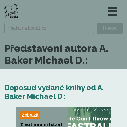
☰
Představení autora A.
Baker Michael D.:
Doposud vydané knihy od A.
Baker Michael D.:
Zobrazit
Život neumí házet